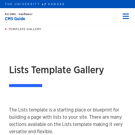
THE UNIVERSITY
KANSAS
of
KU CMS - Sunflower
CMS Guide
Menu
rch this unit
Skip to main content
t search
TEMPLATE GALLERY
earch
earch
earch
Lists Template Gallery
The Lists template is a starting place or blueprint for
building a page with lists to your site. There are many
sections available on the Lists template making it very
versatile and flexible.