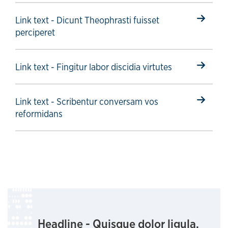
Select to follow link
Link text - Dicunt Theophrasti fuisset
perciperet
Select to follow link
Link text - Fingitur labor discidia virtutes
Select to follow link
Link text - Scribentur conversam vos
reformidans
Headline - Quisque dolor ligula,