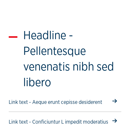
Headline -
Pellentesque
venenatis nibh sed
libero
Select to follow link
Link text - Aeque erunt cepisse desiderent
Select to follow link
Link text - Conficiuntur L impedit moderatius